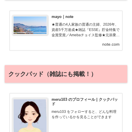
mayo｜note
★普通の4人家族の普通の主婦、2026年、
資産5千万達成★雑誌『ESSE』貯金特集で
金賞受賞／Amebaチョイス監修★元添乗
員・調理師免許フツーの主婦のあるある、
note.com
親近感わく記事を書きます！ブログ「ため
ルーティン」で節約・お得・旅行情報発信
中
クックパッド（雑誌にも掲載！）
meru103 のプロフィール | クックパッ
ド
meru103 をフォローすると、どんな料理
を作っているかを見ることができます