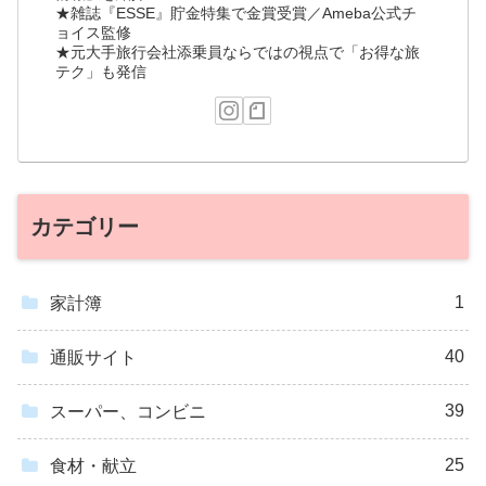
★雑誌『ESSE』貯金特集で金賞受賞／Ameba公式チ
ョイス監修
★元大手旅行会社添乗員ならではの視点で「お得な旅
テク」も発信
カテゴリー
1
家計簿
40
通販サイト
39
スーパー、コンビニ
25
食材・献立