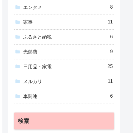
8
エンタメ
11
家事
6
ふるさと納税
9
光熱費
25
日用品・家電
11
メルカリ
6
車関連
検索