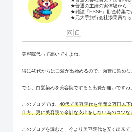
★普通の主婦の実体験から「
★雑誌『ESSE』貯金特集で
★元大手旅行会社添乗員なら
美容院代って高いですよね。
得に40代からは白髪が出始めるので、頻繁に染めな
でも、白髪染めを美容院ですると出費が痛いですね
このブログでは、
40代で美容院代を年間２万円以
仕方、更に美容院で余計な支出をしない為のコツな
このブログを読むと、今より美容院代を安く出来て