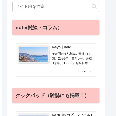
note(雑談・コラム）
mayo｜note
★普通の4人家族の普通の主
婦、2026年、資産5千万達成
★雑誌『ESSE』貯金特集で
金賞受賞／Amebaチョイス監
note.com
修★元添乗員・調理師免許フ
ツーの主婦のあるある、親近
感わく記事を書きます！ブロ
グ「ためルーティン」で節
約・お得・旅行情報発信中
クックパッド（雑誌にも掲載！）
meru103 のプロフィール |