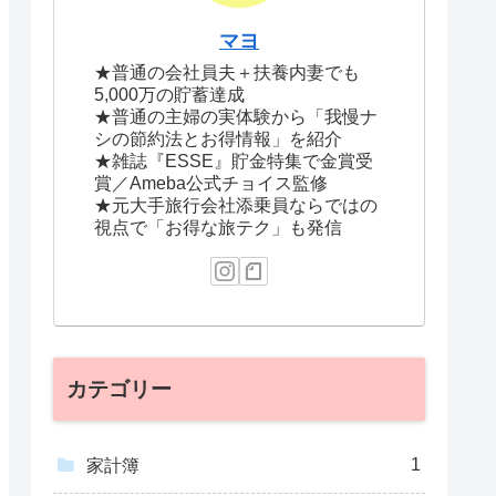
マヨ
★普通の会社員夫＋扶養内妻でも
5,000万の貯蓄達成
★普通の主婦の実体験から「我慢ナ
シの節約法とお得情報」を紹介
★雑誌『ESSE』貯金特集で金賞受
賞／Ameba公式チョイス監修
★元大手旅行会社添乗員ならではの
視点で「お得な旅テク」も発信
カテゴリー
1
家計簿