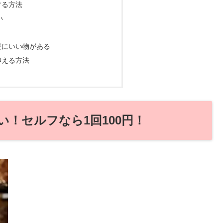
する方法
い
髪にいい物がある
抑える方法
！セルフなら1回100円！