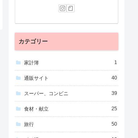
カテゴリー
1
家計簿
40
通販サイト
39
スーパー、コンビニ
25
食材・献立
50
旅行