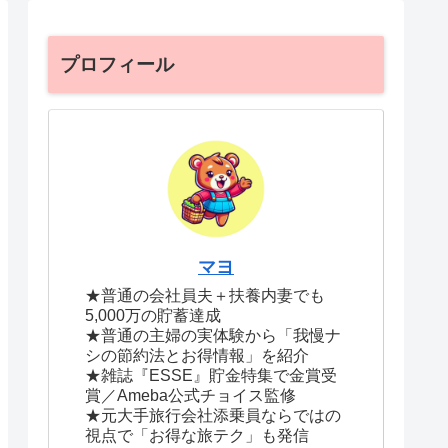
プロフィール
マヨ
★普通の会社員夫＋扶養内妻でも
5,000万の貯蓄達成
★普通の主婦の実体験から「我慢ナ
シの節約法とお得情報」を紹介
★雑誌『ESSE』貯金特集で金賞受
賞／Ameba公式チョイス監修
★元大手旅行会社添乗員ならではの
視点で「お得な旅テク」も発信