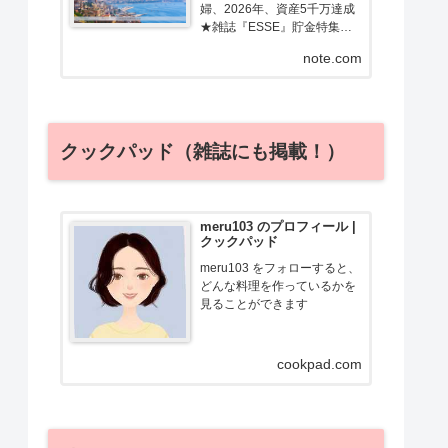
婦、2026年、資産5千万達成
★雑誌『ESSE』貯金特集で
金賞受賞／Amebaチョイス監
note.com
修★元添乗員・調理師免許フ
ツーの主婦のあるある、親近
感わく記事を書きます！ブロ
グ「ためルーティン」で節
約・お得・旅行情報発信中
クックパッド（雑誌にも掲載！）
meru103 のプロフィール |
クックパッド
meru103 をフォローすると、
どんな料理を作っているかを
見ることができます
cookpad.com