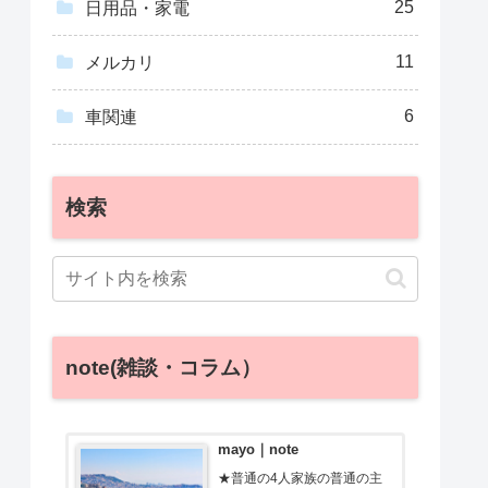
25
日用品・家電
11
メルカリ
6
車関連
検索
note(雑談・コラム）
mayo｜note
★普通の4人家族の普通の主