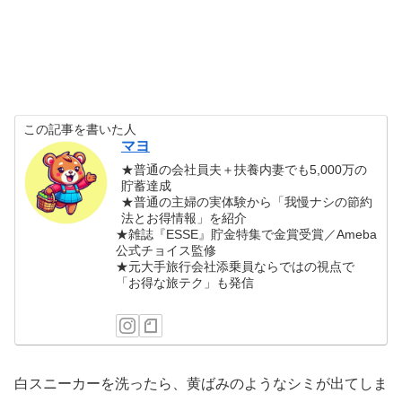
この記事を書いた人
マヨ
★普通の会社員夫＋扶養内妻でも5,000万の
貯蓄達成
★普通の主婦の実体験から「我慢ナシの節約
法とお得情報」を紹介
★雑誌『ESSE』貯金特集で金賞受賞／Ameba
公式チョイス監修
★元大手旅行会社添乗員ならではの視点で
「お得な旅テク」も発信
白スニーカーを洗ったら、黄ばみのようなシミが出てしま