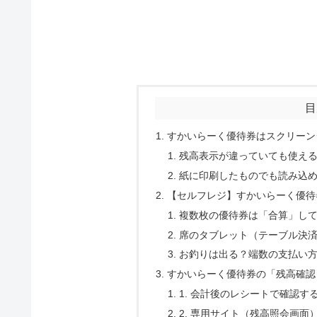
目
すかいらーく優待券はスクリーン
残高表示が違っていても使え
紙に印刷したものでも読み込
【セルフレジ】すかいらーく優待
複数枚の優待券は「合算」し
席のタブレット（テーブル決
お釣りは出る？端数の支払い
すかいらーく優待券の「残高確認
1. 会計後のレシートで確認す
2. 専用サイト（残高照会画