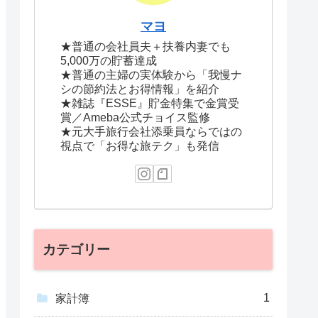
マヨ
★普通の会社員夫＋扶養内妻でも
5,000万の貯蓄達成
★普通の主婦の実体験から「我慢ナ
シの節約法とお得情報」を紹介
★雑誌『ESSE』貯金特集で金賞受
賞／Ameba公式チョイス監修
★元大手旅行会社添乗員ならではの
視点で「お得な旅テク」も発信
カテゴリー
1
家計簿