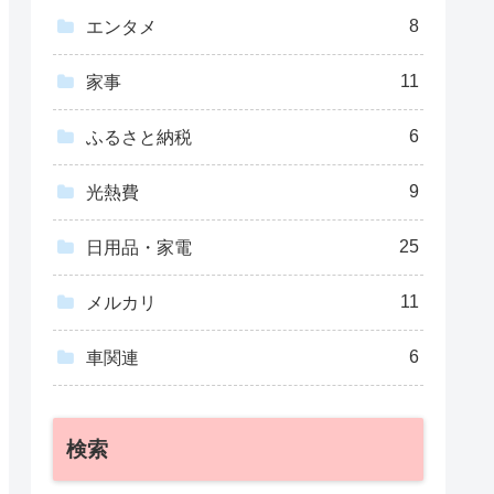
8
エンタメ
11
家事
6
ふるさと納税
9
光熱費
25
日用品・家電
11
メルカリ
6
車関連
検索