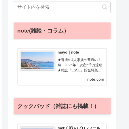
note(雑談・コラム）
mayo｜note
★普通の4人家族の普通の主
婦、2026年、資産5千万達成
★雑誌『ESSE』貯金特集で
金賞受賞／Amebaチョイス監
note.com
修★元添乗員・調理師免許フ
ツーの主婦のあるある、親近
感わく記事を書きます！ブロ
グ「ためルーティン」で節
約・お得・旅行情報発信中
クックパッド（雑誌にも掲載！）
meru103 のプロフィール |