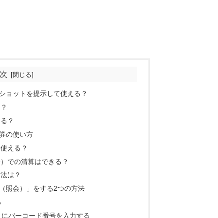
次
ショットを提示して使える？
る？
める？
券の使い方
て使える？
済）での清算はできる？
方法は？
（照会）」をする2つの方法
る
面）にバーコード番号を入力する