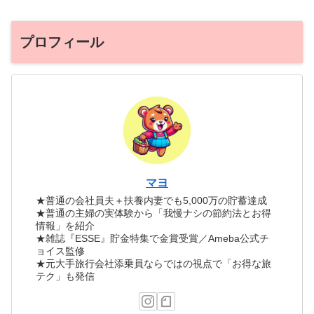
プロフィール
マヨ
★普通の会社員夫＋扶養内妻でも5,000万の貯蓄達成
★普通の主婦の実体験から「我慢ナシの節約法とお得
情報」を紹介
★雑誌『ESSE』貯金特集で金賞受賞／Ameba公式チ
ョイス監修
★元大手旅行会社添乗員ならではの視点で「お得な旅
テク」も発信