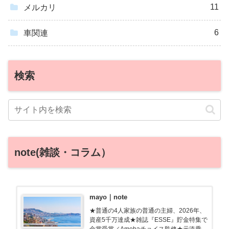
11
メルカリ
6
車関連
検索
note(雑談・コラム）
mayo｜note
★普通の4人家族の普通の主婦、2026年、
資産5千万達成★雑誌『ESSE』貯金特集で
金賞受賞／Amebaチョイス監修★元添乗