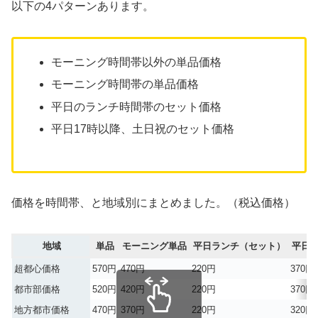
以下の4パターンあります。
モーニング時間帯以外の単品価格
モーニング時間帯の単品価格
平日のランチ時間帯のセット価格
平日17時以降、土日祝のセット価格
価格を時間帯、と地域別にまとめました。（税込価格）
地域
単品
モーニング単品
平日ランチ（セット）
平日1
超都心価格
570円
470円
220円
370円
都市部価格
520円
420円
220円
370円
地方都市価格
470円
370円
220円
320円