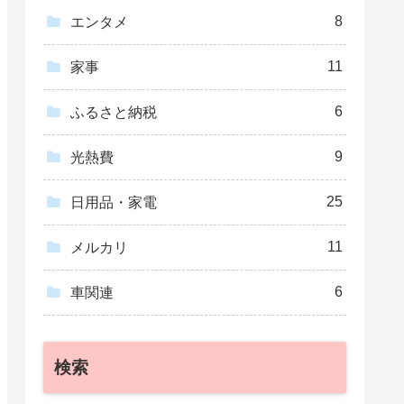
8
エンタメ
11
家事
6
ふるさと納税
9
光熱費
25
日用品・家電
11
メルカリ
6
車関連
検索