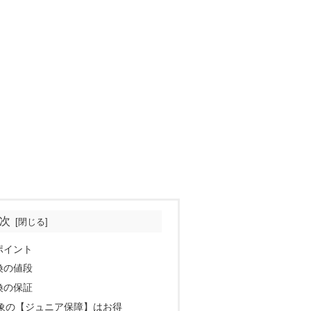
次
ポイント
換の値段
換の保証
象の【ジュニア保障】はお得