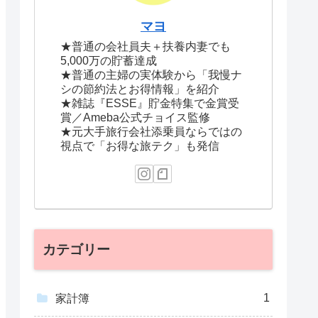
マヨ
★普通の会社員夫＋扶養内妻でも
5,000万の貯蓄達成
★普通の主婦の実体験から「我慢ナ
シの節約法とお得情報」を紹介
★雑誌『ESSE』貯金特集で金賞受
賞／Ameba公式チョイス監修
★元大手旅行会社添乗員ならではの
視点で「お得な旅テク」も発信
カテゴリー
1
家計簿