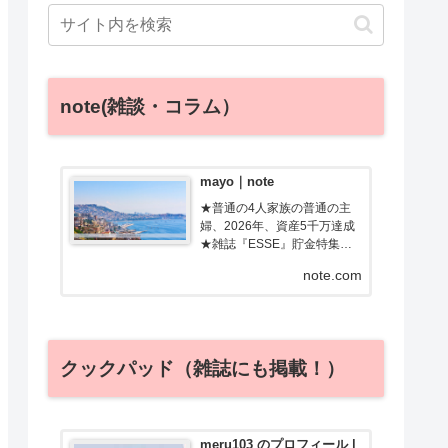
note(雑談・コラム）
mayo｜note
★普通の4人家族の普通の主
婦、2026年、資産5千万達成
★雑誌『ESSE』貯金特集で
金賞受賞／Amebaチョイス監
note.com
修★元添乗員・調理師免許フ
ツーの主婦のあるある、親近
感わく記事を書きます！ブロ
グ「ためルーティン」で節
約・お得・旅行情報発信中
クックパッド（雑誌にも掲載！）
meru103 のプロフィール |