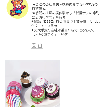
★普通の会社員夫＋扶養内妻でも5,000万の
貯蓄達成
★普通の主婦の実体験から「我慢ナシの節約
法とお得情報」を紹介
★雑誌『ESSE』貯金特集で金賞受賞／Ameba
公式チョイス監修
★元大手旅行会社添乗員ならではの視点で
「お得な旅テク」も発信