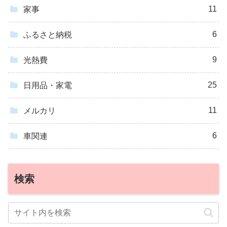
11
家事
6
ふるさと納税
9
光熱費
25
日用品・家電
11
メルカリ
6
車関連
検索