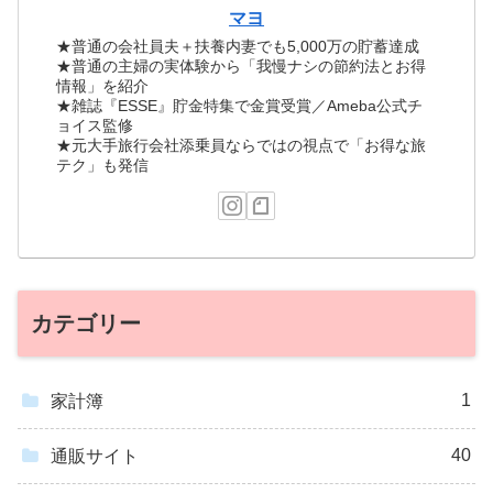
マヨ
★普通の会社員夫＋扶養内妻でも5,000万の貯蓄達成
★普通の主婦の実体験から「我慢ナシの節約法とお得
情報」を紹介
★雑誌『ESSE』貯金特集で金賞受賞／Ameba公式チ
ョイス監修
★元大手旅行会社添乗員ならではの視点で「お得な旅
テク」も発信
カテゴリー
1
家計簿
40
通販サイト