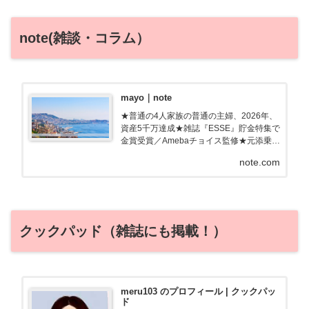
note(雑談・コラム）
mayo｜note
★普通の4人家族の普通の主婦、2026年、
資産5千万達成★雑誌『ESSE』貯金特集で
金賞受賞／Amebaチョイス監修★元添乗
員・調理師免許フツーの主婦のあるある、
note.com
親近感わく記事を書きます！ブログ「ため
ルーティン」で節約・お得・旅行情報発信
中
クックパッド（雑誌にも掲載！）
meru103 のプロフィール | クックパッ
ド